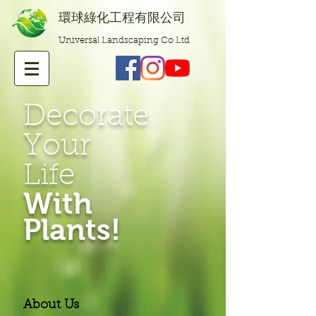
​環球綠化工程有限公司
Universal Landscaping Co Ltd
Decorate
Your
Life
With
Plants!
About Us