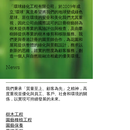
「環球綠化工程有限公司」於2009年成
立,“環球” 寓意希望將我們的地球變成綠色
星球。居住環境的安全和美化我們尤其重
視，因此公司由國際認可的註冊樹藝師為
樹木提供專業的風險評估與檢查，及由攀
樹師提供專業的樹木修剪和移除服務。我
們更與香港註冊的園景師合作，為花園和
屋苑提供整體的綠化與景觀設計，務求以
創新的思維，踏實的態度為顧客服務，創
造一個人與自然能融洽相處的優美環境。
News
我們秉承「質量至上、顧客為先」之精神，高
度重視並優化與員工、客戶、社會和環境的關
係，以實現可持續發展的未來。
樹木工程
園藝種植工程
園藝保養