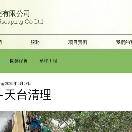
程有限公司
dscaping Co Ltd
們
服務
項目實例
我們的
園藝保養
草坪工程
ing
2025年5月29日
-天台清理