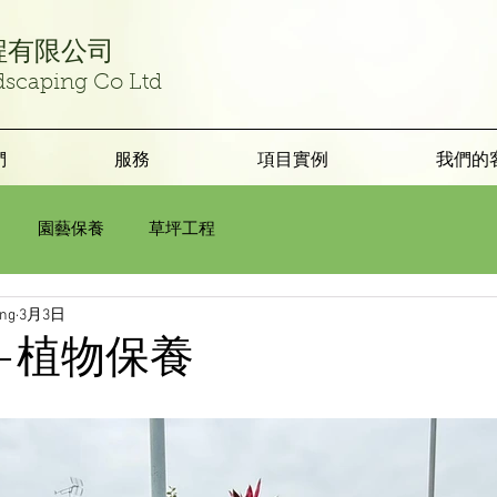
程有限公司
dscaping Co Ltd
們
服務
項目實例
我們的
園藝保養
草坪工程
ing
3月3日
-植物保養