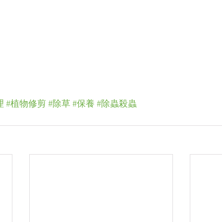
理
#植物修剪
#除草
#保養
#除蟲殺蟲