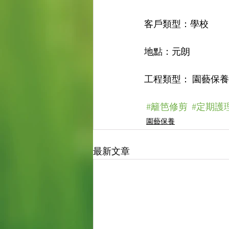
客戶類型：學校
地點：元朗
工程類型： 園藝保養
#籬笆修剪
#定期護
園藝保養
最新文章