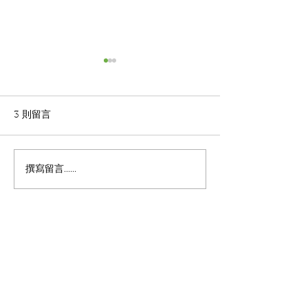
3 則留言
草坪工程-舖設草皮
草坪工程-舖設
撰寫留言......
最新
Kevin.tso
2023年6月26日
我們是大埔區屋苑，請問斜坡打草報價？
按讚
回覆